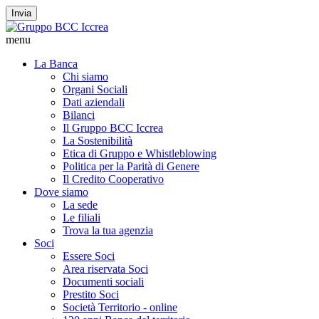
Invia
menu
La Banca
Chi siamo
Organi Sociali
Dati aziendali
Bilanci
Il Gruppo BCC Iccrea
La Sostenibilità
Etica di Gruppo e Whistleblowing
Politica per la Parità di Genere
Il Credito Cooperativo
Dove siamo
La sede
Le filiali
Trova la tua agenzia
Soci
Essere Soci
Area riservata Soci
Documenti sociali
Prestito Soci
Società Territorio - online