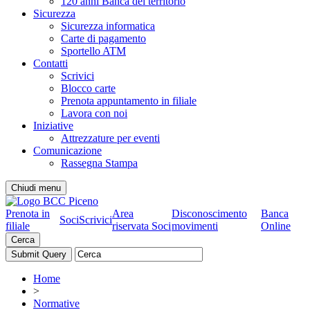
120 anni Banca del territorio
Sicurezza
Sicurezza informatica
Carte di pagamento
Sportello ATM
Contatti
Scrivici
Blocco carte
Prenota appuntamento in filiale
Lavora con noi
Iniziative
Attrezzature per eventi
Comunicazione
Rassegna Stampa
Chiudi menu
Prenota in
Area
Disconoscimento
Banca
Soci
Scrivici
filiale
riservata Soci
movimenti
Online
Cerca
Home
>
Normative