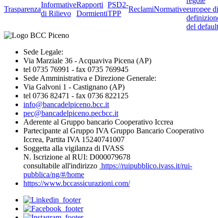
regole
Informative
Rapporti
PSD2-
Trasparenza
Reclami
Normative
europee d
di Rilievo
Dormienti
TPP
definizion
del defaul
Sede Legale:
Via Marziale 36 - Acquaviva Picena (AP)
tel 0735 76991 - fax 0735 769945
Sede Amministrativa e Direzione Generale:
Via Galvoni 1 - Castignano (AP)
tel 0736 82471 - fax 0736 822125
info@bancadelpiceno.bcc.it
pec@bancadelpiceno.pecbcc.it
Aderente al Gruppo bancario Cooperativo Iccrea
Partecipante al Gruppo IVA Gruppo Bancario Cooperativo
Iccrea, Partita IVA 15240741007
Soggetta alla vigilanza di IVASS
N. Iscrizione al RUI: D000079678
consultabile all'indirizzo
https://ruipubblico.ivass.it/rui-
pubblica/ng/#/home
https://www.bccassicurazioni.com/