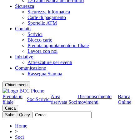
120 anni Banca del territorio
Sicurezza
Sicurezza informatica
Carte di pagamento
Sportello ATM
Contatti
Scrivici
Blocco carte
Prenota appuntamento in filiale
Lavora con noi
Iniziative
Attrezzature per eventi
Comunicazione
Rassegna Stampa
Chiudi menu
Prenota in
Area
Disconoscimento
Banca
Soci
Scrivici
filiale
riservata Soci
movimenti
Online
Cerca
Home
>
Soci