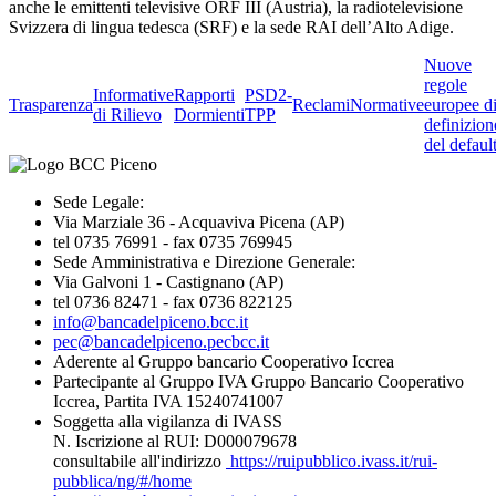
anche le emittenti televisive ORF III (Austria), la radiotelevisione
Svizzera di lingua tedesca (SRF) e la sede RAI dell’Alto Adige.
Nuove
regole
Informative
Rapporti
PSD2-
Trasparenza
Reclami
Normative
europee d
di Rilievo
Dormienti
TPP
definizion
del defaul
Sede Legale:
Via Marziale 36 - Acquaviva Picena (AP)
tel 0735 76991 - fax 0735 769945
Sede Amministrativa e Direzione Generale:
Via Galvoni 1 - Castignano (AP)
tel 0736 82471 - fax 0736 822125
info@bancadelpiceno.bcc.it
pec@bancadelpiceno.pecbcc.it
Aderente al Gruppo bancario Cooperativo Iccrea
Partecipante al Gruppo IVA Gruppo Bancario Cooperativo
Iccrea, Partita IVA 15240741007
Soggetta alla vigilanza di IVASS
N. Iscrizione al RUI: D000079678
consultabile all'indirizzo
https://ruipubblico.ivass.it/rui-
pubblica/ng/#/home