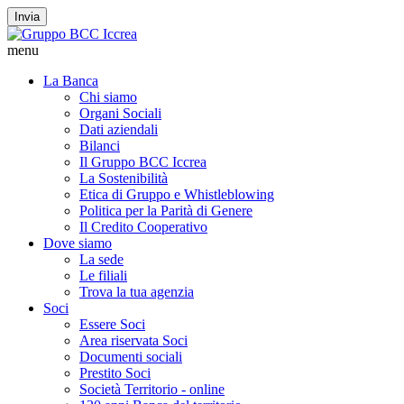
Invia
menu
La Banca
Chi siamo
Organi Sociali
Dati aziendali
Bilanci
Il Gruppo BCC Iccrea
La Sostenibilità
Etica di Gruppo e Whistleblowing
Politica per la Parità di Genere
Il Credito Cooperativo
Dove siamo
La sede
Le filiali
Trova la tua agenzia
Soci
Essere Soci
Area riservata Soci
Documenti sociali
Prestito Soci
Società Territorio - online