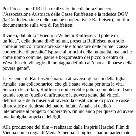
Per l’occasione l’IRU ha realizzato. in collaborazione con
l’Associazione Austriaca delle Casse Raiffeisen e la tedesca DGV
(la Confederazione delle banche cooperative e Raiffeisen), un film
documentario sulla vita di Raiffeisen.
Il video, dal titolo “Friedrich Wilhelm Raiffeisen. Il potere di
un’idea”, della durata di 45 minuti, presenta Raiffeisen non solo
come autentico riformatore sociale e fondatore delle prime “Casse
cooperative di prestito” ispirate ai principi della mutualità, ma anche
come uomo comune, padre e borgomastro del piccolo centro di
Weyerbusch, villaggio di montagna definito all’epoca “il paese della
povera gente”.
La vicenda di Raiffeisen è narrata attraverso gli occhi della figlia
Amalia, sua collaboratrice, che gli è stata vicina per tutta la vita.
Senza di lei, difatti, Raiffeisen non avrebbe potuto completare il suo
grande sogno (quello di affrancare la povera gente dai vincoli
dell’usura e della miseria attraverso la costituzione di piccole casse
di prestito): a richiesta del padre, infatti, Amalia si dedicò
interamente al progetto cooperativo, rinunciando per questo ad avere
una famiglia propria e dei figli.
Alla produzione del film – realizzato dalla Inspiris Haschel Film di
Vienna con la regia di Mena Scheuba-Tempfer – hanno partecipato