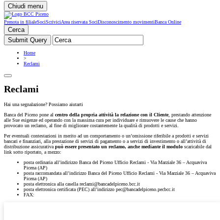
Chiudi menu
Prenota in filiale
Soci
Scrivici
Area riservata Soci
Disconoscimento movimenti
Banca Online
Cerca
Home
>
Reclami
Reclami
Hai una segnalazione? Possiamo aiutarti
Banca del Piceno pone al
centro della propria attività la relazione con il Cliente
, prestando attenzione
alle Sue esigenze ed operando con la massima cura per individuare e rimuovere le cause che hanno
provocato un reclamo, al fine di migliorare costantemente la qualità di prodotti e servizi.
Per eventuali contestazioni in merito ad un comportamento o un’omissione riferibile a prodotti e servizi
bancari e finanziari, alla prestazione di servizi di pagamento o a servizi di investimento o all’attività di
distribuzione assicurativa
può essere presentato un reclamo, anche mediante il modulo
scaricabile dal
link sotto riportato, a mezzo:
posta ordinaria all’indirizzo Banca del Piceno Ufficio Reclami - Via Marziale 36 – Acquaviva
Picena (AP)
posta raccomandata all’indirizzo Banca del Piceno Ufficio Reclami - Via Marziale 36 – Acquaviva
Picena (AP)
posta elettronica alla casella reclami@bancadelpiceno.bcc.it
posta elettronica certificata (PEC) all’indirizzo pec@bancadelpiceno.pecbcc.it
FAX: