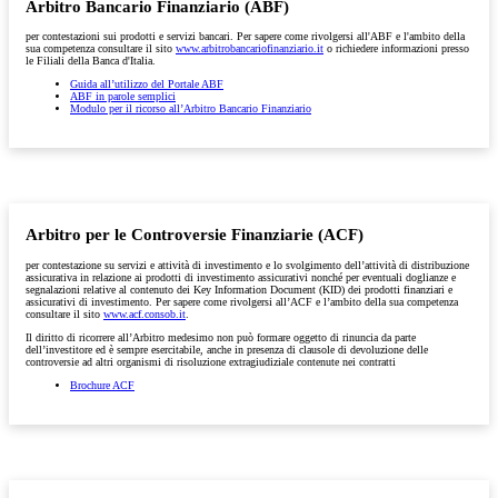
Arbitro Bancario Finanziario (ABF)
per contestazioni sui prodotti e servizi bancari. Per sapere come rivolgersi all'ABF e l'ambito della
sua competenza consultare il sito
www.arbitrobancariofinanziario.it
o richiedere informazioni presso
le Filiali della Banca d'Italia.
Guida all’utilizzo del Portale ABF
ABF in parole semplici
Modulo per il ricorso all’Arbitro Bancario Finanziario
Arbitro per le Controversie Finanziarie (ACF)
per contestazione su servizi e attività di investimento e lo svolgimento dell’attività di distribuzione
assicurativa in relazione ai prodotti di investimento assicurativi nonché per eventuali doglianze e
segnalazioni relative al contenuto dei Key Information Document (KID) dei prodotti finanziari e
assicurativi di investimento. Per sapere come rivolgersi all’ACF e l’ambito della sua competenza
consultare il sito
www.acf.consob.it
.
Il diritto di ricorrere all’Arbitro medesimo non può formare oggetto di rinuncia da parte
dell’investitore ed è sempre esercitabile, anche in presenza di clausole di devoluzione delle
controversie ad altri organismi di risoluzione extragiudiziale contenute nei contratti
Brochure ACF