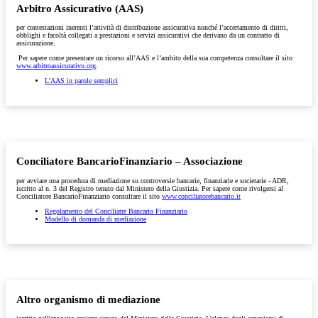
Arbitro Assicurativo (AAS)
per contestazioni inerenti l’attività di distribuzione assicurativa nonché l’accertamento di diritti,
obblighi e facoltà collegati a prestazioni e servizi assicurativi che derivano da un contratto di
assicurazione.
Per sapere come presentare un ricorso all’AAS e l’ambito della sua competenza consultare il sito
www.arbitroassicurativo.org
.
L'AAS in parole semplici
Conciliatore BancarioFinanziario – Associazione
per avviare una procedura di mediazione su controversie bancarie, finanziarie e societarie - ADR,
iscritto al n. 3 del Registro tenuto dal Ministero della Giustizia. Per sapere come rivolgersi al
Conciliatore BancarioFinanziario consultare il sito
www.conciliatorebancario.it
Regolamento del Conciliatre Bancario Finanziario
Modello di domanda di mediazione
Altro organismo di mediazione