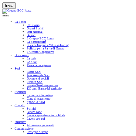
Invia
menu
La Banca
Chi siamo
Organi Sociali
Dati aziendali
Bilanci
Il Gruppo BCC Iccrea
La Sostenibilità
Etica di Gruppo e Whistleblowing
Politica per la Parità di Genere
Il Credito Cooperativo
Dove siamo
La sede
Le filiali
Trova la tua agenzia
Soci
Essere Soci
Area riservata Soci
Documenti sociali
Prestito Soci
Società Territorio - online
120 anni Banca del territorio
Sicurezza
Sicurezza informatica
Carte di pagamento
Sportello ATM
Contatti
Scrivici
Blocco carte
Prenota appuntamento in filiale
Lavora con noi
Iniziative
Attrezzature per eventi
Comunicazione
Rassegna Stampa