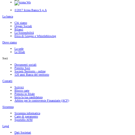
©2017 Iccrea Banca S.p.A
La banca
Chi siamo
Organi Sociali
Bilanci
La Sostenibilità
Etica di Gruppo e Whistleblowing
Dove siamo
La sede
Le filiali
Soci
Documenti sociali
Prestito Soci
Società Territorio - online
120 anni Banca del territorio
Contatti
Scrivici
Blocco carte
Prenota in filiale
Invia la tua candidatura
Arbitro per le controversie Finanziarie (ACF)
Sicurezza
Sicurezza informatica
Carte di pagamento
Sportello ATM
Legal
Dati Societari