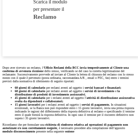
Scarica il modulo
per presentare il
Reclamo
Dopo aver ricevuto un reclamo, l‘
Ufficio Reclami della BCC invia tempestivamente al Cliente una
conferma di avvenuta ricezione
dello stesso, verificando se del caso la corretta legittimazione del
reclamante. Successivamente provvede ad inviare al Cliente la lettera di chiusura del reclamo con lo stesso
mezzo con il quale è pervenuto (posta ordinaria, raccomandata A/R , email o PEC, fax) entro i termini
previsti dalla normativa di riferimento di seguito riportati:
60 giorni
di calendario
per reclami aventi ad oggetto i
servizi bancari e finanziari;
60 giorni di calendario
per reclami aventi ad oggetto i
servizi di investimento
e
la
distribuzione di prodotti di investimento assicurativi
;
45 giorni di calendario
per i reclami aventi ad oggetto l’
attività di distribuzione assicurativa
svolta da dipendenti e collaboratori;
15 giorni lavorativi
per i reclami aventi ad oggetto i
servizi di pagamento.
In situazioni
eccezionali, se la Banca non può rispondere entro i 15 giorni lavorativi, invia una prima risposta
indicando le ragioni del differimento della risposta definitiva al reclamo e specificando il termine
entro il quale fornirà la risposta definitiva. In ogni caso il termine per il riscontro definitivo non
supera i 35 giorni lavorativi.
Ricordiamo che per formulare una
richiesta di rimborso relativa ad operazioni di pagamento non
autorizzate e/o non correttamente eseguite
, è necessario procedere alla compilazione dell’apposito
modulo
disconoscimento
presente nella seguente
sezione