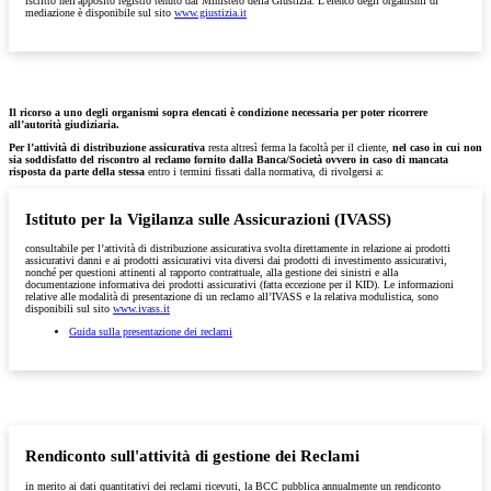
iscritto nell'apposito registro tenuto dal Ministero della Giustizia. L'elenco degli organismi di
mediazione è disponibile sul sito
www.giustizia.it
Il ricorso a uno degli organismi sopra elencati è condizione necessaria per poter ricorrere
all’autorità giudiziaria.
Per l’attività di distribuzione assicurativa
resta altresì ferma la facoltà per il cliente,
nel caso in cui non
sia soddisfatto del riscontro al reclamo fornito dalla Banca/Società ovvero in caso di mancata
risposta da parte della stessa
entro i termini fissati dalla normativa, di rivolgersi a:
Istituto per la Vigilanza sulle Assicurazioni (IVASS)
consultabile per l’attività di distribuzione assicurativa svolta direttamente in relazione ai prodotti
assicurativi danni e ai prodotti assicurativi vita diversi dai prodotti di investimento assicurativi,
nonché per questioni attinenti al rapporto contrattuale, alla gestione dei sinistri e alla
documentazione informativa dei prodotti assicurativi (fatta eccezione per il KID). Le informazioni
relative alle modalità di presentazione di un reclamo all’IVASS e la relativa modulistica, sono
disponibili sul sito
www.ivass.it
Guida sulla presentazione dei reclami
Rendiconto sull'attività di gestione dei Reclami
in merito ai dati quantitativi dei reclami ricevuti, la BCC pubblica annualmente un rendiconto