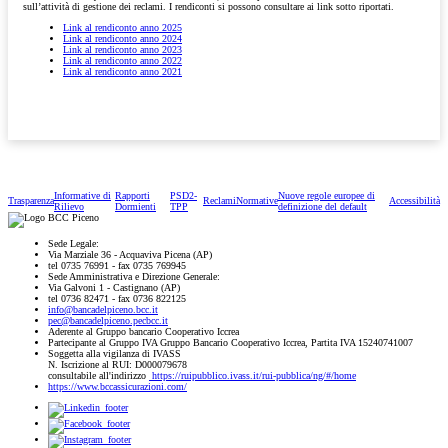
sull’attività di gestione dei reclami. I rendiconti si possono consultare ai link sotto riportati.
Link al rendiconto anno 2025
Link al rendiconto anno 2024
Link al rendiconto anno 2023
Link al rendiconto anno 2022
Link al rendiconto anno 2021
Informative di
Rapporti
PSD2-
Nuove regole europee di
Trasparenza
Reclami
Normative
Accessibilità
Rilievo
Dormienti
TPP
definizione del default
Sede Legale:
Via Marziale 36 - Acquaviva Picena (AP)
tel 0735 76991 - fax 0735 769945
Sede Amministrativa e Direzione Generale:
Via Galvoni 1 - Castignano (AP)
tel 0736 82471 - fax 0736 822125
info@bancadelpiceno.bcc.it
pec@bancadelpiceno.pecbcc.it
Aderente al Gruppo bancario Cooperativo Iccrea
Partecipante al Gruppo IVA Gruppo Bancario Cooperativo Iccrea, Partita IVA 15240741007
Soggetta alla vigilanza di IVASS
N. Iscrizione al RUI: D000079678
consultabile all'indirizzo
https://ruipubblico.ivass.it/rui-pubblica/ng/#/home
https://www.bccassicurazioni.com/