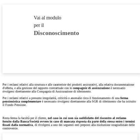
Vai al modulo
per il
Disconoscimento
Per i reclami relativi alla struttura e alle caratteriste dei prodotti assicurativi, alla relativa documentazione
d'offerta, e alla gestione del rapporto contrattuale con le
compagnie di assicurazione
è necessario
rivolgersi direttamente alla Compagnia di Assicurazione di riferimento.
Per i reclami relativi a presunte irregolarità, criticità o anomalie circa il funzionamento di una
forma
pensionistica complementare
è necessario rivolgersi direttamente alla SGR di riferimento che ha istituito
il Fondo Pensione.
Resta ferma la facoltà per il cliente,
nel caso in cui non sia soddisfatto del riscontro al reclamo
fornito dalla Banca/Società ovvero in caso di mancata risposta da parte della stessa entro i termini
fissati dalla normativa
, di rivolgersi a uno dei seguenti enti preposti alla risoluzione stragiudiziale delle
controversie.