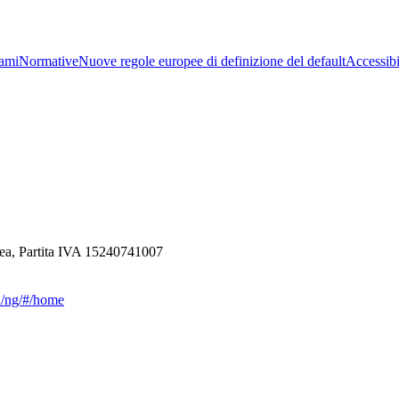
ami
Normative
Nuove regole europee di definizione del default
Accessibi
ea, Partita IVA 15240741007
ca/ng/#/home