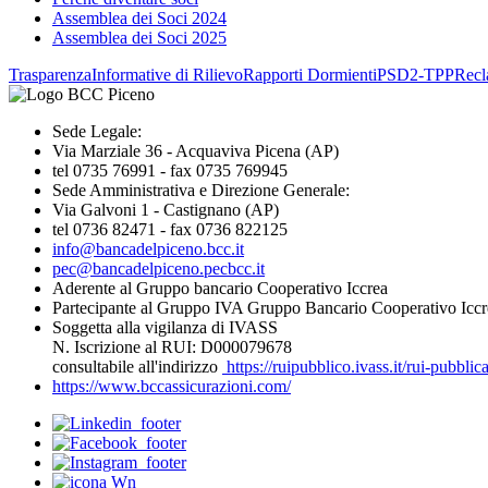
Assemblea dei Soci 2024
Assemblea dei Soci 2025
Trasparenza
Informative di Rilievo
Rapporti Dormienti
PSD2-TPP
Recl
Sede Legale:
Via Marziale 36 - Acquaviva Picena (AP)
tel 0735 76991 - fax 0735 769945
Sede Amministrativa e Direzione Generale:
Via Galvoni 1 - Castignano (AP)
tel 0736 82471 - fax 0736 822125
info@bancadelpiceno.bcc.it
pec@bancadelpiceno.pecbcc.it
Aderente al Gruppo bancario Cooperativo Iccrea
Partecipante al Gruppo IVA Gruppo Bancario Cooperativo Iccr
Soggetta alla vigilanza di IVASS
N. Iscrizione al RUI: D000079678
consultabile all'indirizzo
https://ruipubblico.ivass.it/rui-pubbli
https://www.bccassicurazioni.com/