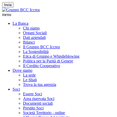
Invia
menu
La Banca
Chi siamo
Organi Sociali
Dati aziendali
Bilanci
Il Gruppo BCC Iccrea
La Sostenibilità
Etica di Gruppo e Whistleblowing
Politica per la Parità di Genere
Il Credito Cooperativo
Dove siamo
La sede
Le filiali
Trova la tua agenzia
Soci
Essere Soci
Area riservata Soci
Documenti sociali
Prestito Soci
Società Territorio - online