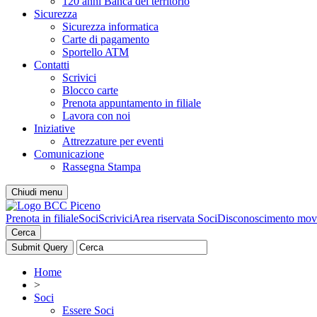
120 anni Banca del territorio
Sicurezza
Sicurezza informatica
Carte di pagamento
Sportello ATM
Contatti
Scrivici
Blocco carte
Prenota appuntamento in filiale
Lavora con noi
Iniziative
Attrezzature per eventi
Comunicazione
Rassegna Stampa
Chiudi menu
Prenota in filiale
Soci
Scrivici
Area riservata Soci
Disconoscimento mov
Cerca
Home
>
Soci
Essere Soci