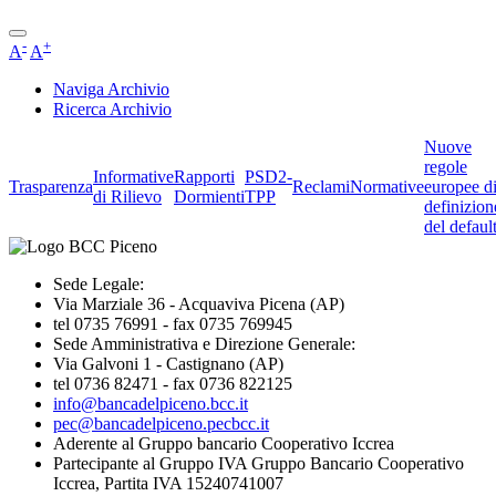
-
+
A
A
Naviga Archivio
Ricerca Archivio
Nuove
regole
Informative
Rapporti
PSD2-
Trasparenza
Reclami
Normative
europee d
di Rilievo
Dormienti
TPP
definizion
del defaul
Sede Legale:
Via Marziale 36 - Acquaviva Picena (AP)
tel 0735 76991 - fax 0735 769945
Sede Amministrativa e Direzione Generale:
Via Galvoni 1 - Castignano (AP)
tel 0736 82471 - fax 0736 822125
info@bancadelpiceno.bcc.it
pec@bancadelpiceno.pecbcc.it
Aderente al Gruppo bancario Cooperativo Iccrea
Partecipante al Gruppo IVA Gruppo Bancario Cooperativo
Iccrea, Partita IVA 15240741007