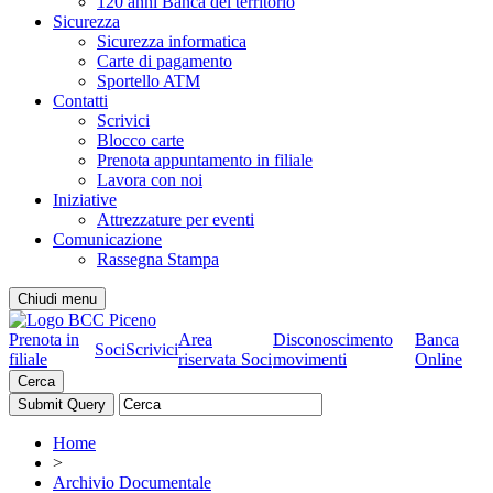
120 anni Banca del territorio
Sicurezza
Sicurezza informatica
Carte di pagamento
Sportello ATM
Contatti
Scrivici
Blocco carte
Prenota appuntamento in filiale
Lavora con noi
Iniziative
Attrezzature per eventi
Comunicazione
Rassegna Stampa
Chiudi menu
Prenota in
Area
Disconoscimento
Banca
Soci
Scrivici
filiale
riservata Soci
movimenti
Online
Cerca
Home
>
Archivio Documentale