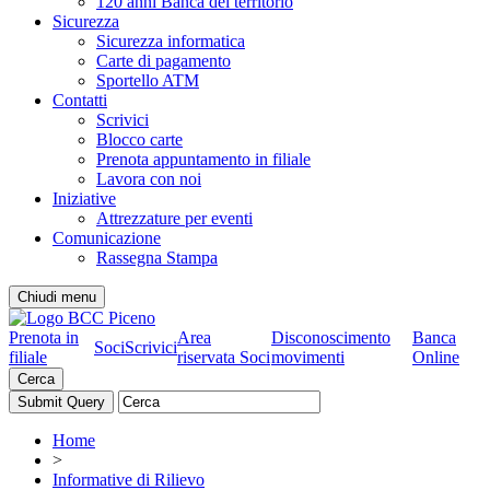
120 anni Banca del territorio
Sicurezza
Sicurezza informatica
Carte di pagamento
Sportello ATM
Contatti
Scrivici
Blocco carte
Prenota appuntamento in filiale
Lavora con noi
Iniziative
Attrezzature per eventi
Comunicazione
Rassegna Stampa
Chiudi menu
Prenota in
Area
Disconoscimento
Banca
Soci
Scrivici
filiale
riservata Soci
movimenti
Online
Cerca
Home
>
Informative di Rilievo