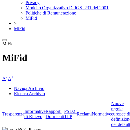
Privacy
Modello Organizzativo D. lGS. 231 del 2001
Politiche di Remunerazione
MiFid
>
MiFid
MiFid
MiFid
-
+
A
A
Naviga Archivio
Ricerca Archivio
Nuove
regole
Informative
Rapporti
PSD2-
Trasparenza
Reclami
Normative
europee d
di Rilievo
Dormienti
TPP
definizion
del defaul