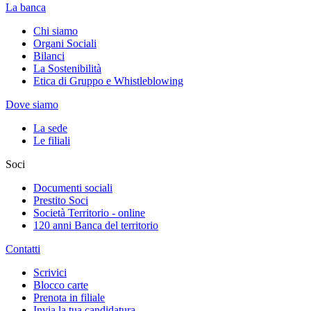
La banca
Chi siamo
Organi Sociali
Bilanci
La Sostenibilità
Etica di Gruppo e Whistleblowing
Dove siamo
La sede
Le filiali
Soci
Documenti sociali
Prestito Soci
Società Territorio - online
120 anni Banca del territorio
Contatti
Scrivici
Blocco carte
Prenota in filiale
Invia la tua candidatura