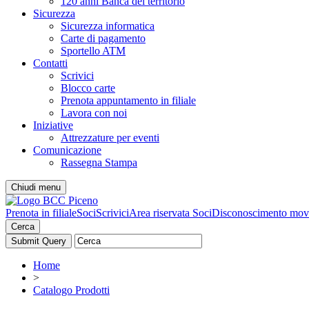
120 anni Banca del territorio
Sicurezza
Sicurezza informatica
Carte di pagamento
Sportello ATM
Contatti
Scrivici
Blocco carte
Prenota appuntamento in filiale
Lavora con noi
Iniziative
Attrezzature per eventi
Comunicazione
Rassegna Stampa
Chiudi menu
Prenota in filiale
Soci
Scrivici
Area riservata Soci
Disconoscimento mov
Cerca
Home
>
Catalogo Prodotti