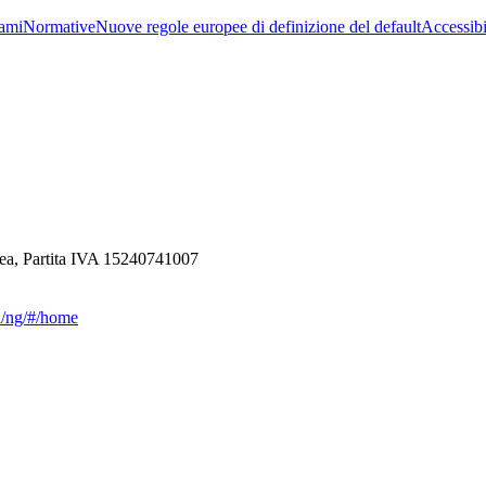
ami
Normative
Nuove regole europee di definizione del default
Accessibi
ea, Partita IVA 15240741007
ca/ng/#/home