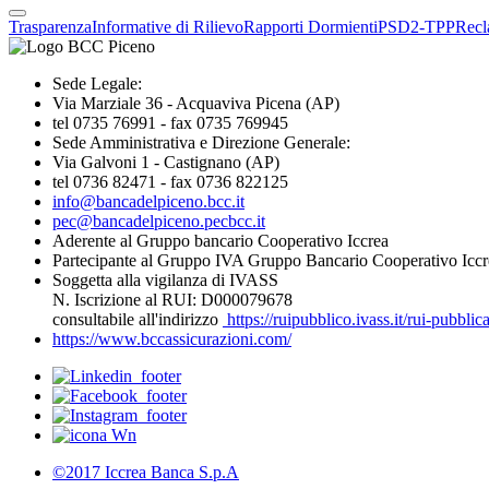
Trasparenza
Informative di Rilievo
Rapporti Dormienti
PSD2-TPP
Recl
Sede Legale:
Via Marziale 36 - Acquaviva Picena (AP)
tel 0735 76991 - fax 0735 769945
Sede Amministrativa e Direzione Generale:
Via Galvoni 1 - Castignano (AP)
tel 0736 82471 - fax 0736 822125
info@bancadelpiceno.bcc.it
pec@bancadelpiceno.pecbcc.it
Aderente al Gruppo bancario Cooperativo Iccrea
Partecipante al Gruppo IVA Gruppo Bancario Cooperativo Iccr
Soggetta alla vigilanza di IVASS
N. Iscrizione al RUI: D000079678
consultabile all'indirizzo
https://ruipubblico.ivass.it/rui-pubbli
https://www.bccassicurazioni.com/
©2017 Iccrea Banca S.p.A