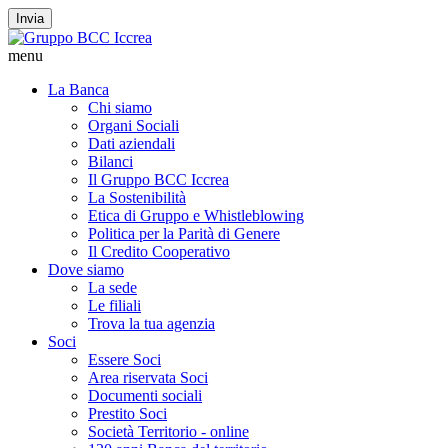
Invia
menu
La Banca
Chi siamo
Organi Sociali
Dati aziendali
Bilanci
Il Gruppo BCC Iccrea
La Sostenibilità
Etica di Gruppo e Whistleblowing
Politica per la Parità di Genere
Il Credito Cooperativo
Dove siamo
La sede
Le filiali
Trova la tua agenzia
Soci
Essere Soci
Area riservata Soci
Documenti sociali
Prestito Soci
Società Territorio - online