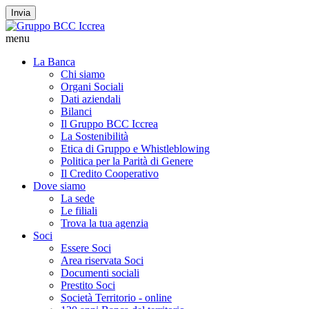
Invia
menu
La Banca
Chi siamo
Organi Sociali
Dati aziendali
Bilanci
Il Gruppo BCC Iccrea
La Sostenibilità
Etica di Gruppo e Whistleblowing
Politica per la Parità di Genere
Il Credito Cooperativo
Dove siamo
La sede
Le filiali
Trova la tua agenzia
Soci
Essere Soci
Area riservata Soci
Documenti sociali
Prestito Soci
Società Territorio - online