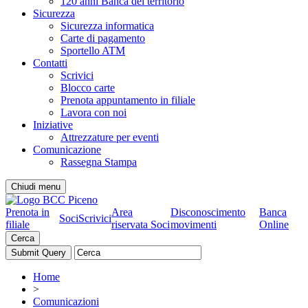
120 anni Banca del territorio
Sicurezza
Sicurezza informatica
Carte di pagamento
Sportello ATM
Contatti
Scrivici
Blocco carte
Prenota appuntamento in filiale
Lavora con noi
Iniziative
Attrezzature per eventi
Comunicazione
Rassegna Stampa
Chiudi menu
Prenota in
Area
Disconoscimento
Banca
Soci
Scrivici
filiale
riservata Soci
movimenti
Online
Cerca
Home
>
Comunicazioni