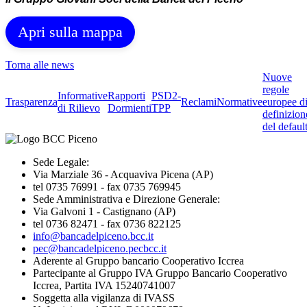
Apri sulla mappa
Torna alle news
Nuove
regole
Informative
Rapporti
PSD2-
Trasparenza
Reclami
Normative
europee d
di Rilievo
Dormienti
TPP
definizion
del defaul
Sede Legale:
Via Marziale 36 - Acquaviva Picena (AP)
tel 0735 76991 - fax 0735 769945
Sede Amministrativa e Direzione Generale:
Via Galvoni 1 - Castignano (AP)
tel 0736 82471 - fax 0736 822125
info@bancadelpiceno.bcc.it
pec@bancadelpiceno.pecbcc.it
Aderente al Gruppo bancario Cooperativo Iccrea
Partecipante al Gruppo IVA Gruppo Bancario Cooperativo
Iccrea, Partita IVA 15240741007
Soggetta alla vigilanza di IVASS