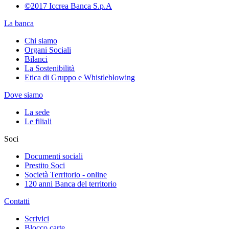
©2017 Iccrea Banca S.p.A
La banca
Chi siamo
Organi Sociali
Bilanci
La Sostenibilità
Etica di Gruppo e Whistleblowing
Dove siamo
La sede
Le filiali
Soci
Documenti sociali
Prestito Soci
Società Territorio - online
120 anni Banca del territorio
Contatti
Scrivici
Blocco carte