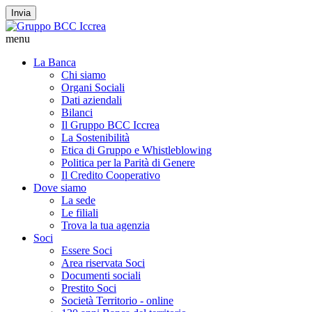
Invia
menu
La Banca
Chi siamo
Organi Sociali
Dati aziendali
Bilanci
Il Gruppo BCC Iccrea
La Sostenibilità
Etica di Gruppo e Whistleblowing
Politica per la Parità di Genere
Il Credito Cooperativo
Dove siamo
La sede
Le filiali
Trova la tua agenzia
Soci
Essere Soci
Area riservata Soci
Documenti sociali
Prestito Soci
Società Territorio - online