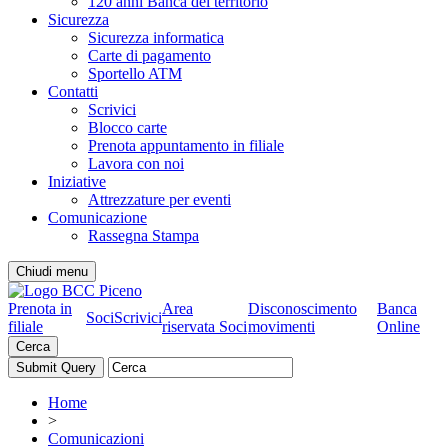
120 anni Banca del territorio
Sicurezza
Sicurezza informatica
Carte di pagamento
Sportello ATM
Contatti
Scrivici
Blocco carte
Prenota appuntamento in filiale
Lavora con noi
Iniziative
Attrezzature per eventi
Comunicazione
Rassegna Stampa
Chiudi menu
Prenota in
Area
Disconoscimento
Banca
Soci
Scrivici
filiale
riservata Soci
movimenti
Online
Cerca
Home
>
Comunicazioni