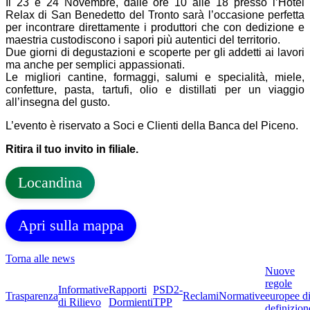
Il 23 e 24 Novembre, dalle ore 10 alle 18 presso l’Hotel
Relax di San Benedetto del Tronto sarà l’occasione perfetta
per incontrare direttamente i produttori che con dedizione e
maestria custodiscono i sapori più autentici del territorio.
Due giorni di degustazioni e scoperte per gli addetti ai lavori
ma anche per semplici appassionati.
Le migliori cantine, formaggi, salumi e specialità, miele,
confetture, pasta, tartufi, olio e distillati per un viaggio
all’insegna del gusto.
L’evento è riservato a Soci e Clienti della Banca del Piceno.
Ritira il tuo invito in filiale.
Locandina
Apri sulla mappa
Torna alle news
Nuove
regole
Informative
Rapporti
PSD2-
Trasparenza
Reclami
Normative
europee d
di Rilievo
Dormienti
TPP
definizion