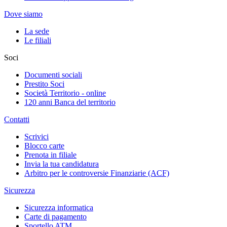
Dove siamo
La sede
Le filiali
Soci
Documenti sociali
Prestito Soci
Società Territorio - online
120 anni Banca del territorio
Contatti
Scrivici
Blocco carte
Prenota in filiale
Invia la tua candidatura
Arbitro per le controversie Finanziarie (ACF)
Sicurezza
Sicurezza informatica
Carte di pagamento
Sportello ATM