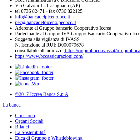
Via Galvoni 1 - Castignano (AP)
tel 0736 82471 - fax 0736 822125
info@bancadelpiceno.bcc.it
pec@bancadelpiceno.pecbcc.it
Aderente al Gruppo bancario Cooperativo Iccrea
Partecipante al Gruppo IVA Gruppo Bancario Cooperativo Iccr
Soggetta alla vigilanza di IVASS
N. Iscrizione al RUI: D000079678
consultabile all'indirizzo
https://ruipubblico.ivass.it/rui-pubbli
https://www.bccassicurazioni.com/
©2017 Iccrea Banca S.p.A
La banca
Chi siamo
Organi Sociali
Bilanci
La Sostenibilità
Etica di Gruppo e Whistleblowing