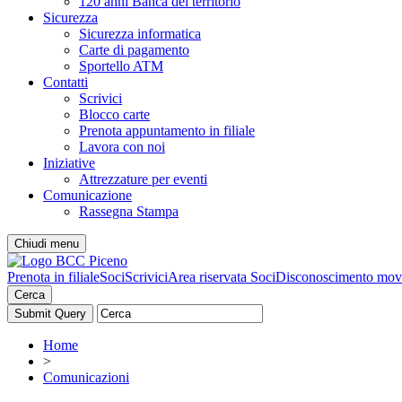
120 anni Banca del territorio
Sicurezza
Sicurezza informatica
Carte di pagamento
Sportello ATM
Contatti
Scrivici
Blocco carte
Prenota appuntamento in filiale
Lavora con noi
Iniziative
Attrezzature per eventi
Comunicazione
Rassegna Stampa
Chiudi menu
Prenota in filiale
Soci
Scrivici
Area riservata Soci
Disconoscimento mov
Cerca
Home
>
Comunicazioni