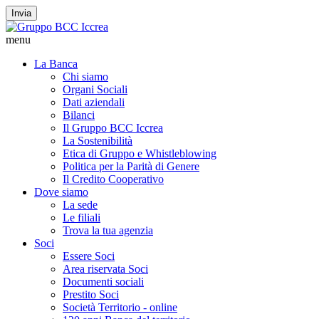
Invia
menu
La Banca
Chi siamo
Organi Sociali
Dati aziendali
Bilanci
Il Gruppo BCC Iccrea
La Sostenibilità
Etica di Gruppo e Whistleblowing
Politica per la Parità di Genere
Il Credito Cooperativo
Dove siamo
La sede
Le filiali
Trova la tua agenzia
Soci
Essere Soci
Area riservata Soci
Documenti sociali
Prestito Soci
Società Territorio - online