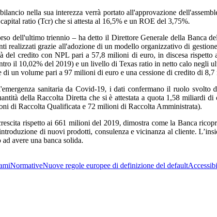
 bilancio nella sua interezza verrà portato all'approvazione dell'assemb
al capital ratio (Tcr) che si attesta al 16,5% e un ROE del 3,75%.
corso dell'ultimo triennio – ha detto il Direttore Generale della Banca d
enti realizzati grazie all'adozione di un modello organizzativo di gestio
à del credito con NPL pari a 57,8 milioni di euro, in discesa rispetto a
o il 10,02% del 2019) e un livello di Texas ratio in netto calo negli ult
di un volume pari a 97 milioni di euro e una cessione di credito di 8,7 
l'emergenza sanitaria da Covid-19, i dati confermano il ruolo svolto
quantità della Raccolta Diretta che si è attestata a quota 1,58 miliardi di
lioni di Raccolta Qualificata e 72 milioni di Raccolta Amministrata).
in crescita rispetto ai 661 milioni del 2019, dimostra come la Banca rico
one, introduzione di nuovi prodotti, consulenza e vicinanza al cliente. L’
o ad avere una banca solida.
ami
Normative
Nuove regole europee di definizione del default
Accessibi