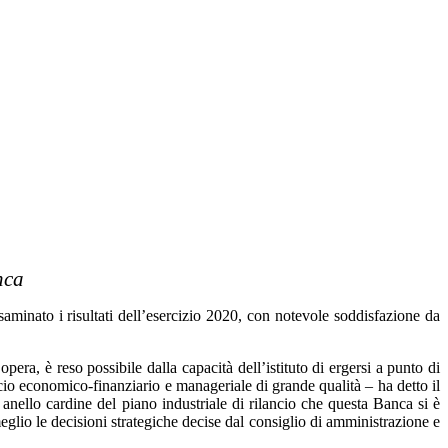
nca
nato i risultati dell’esercizio 2020, con notevole soddisfazione da
era, è reso possibile dalla capacità dell’istituto di ergersi a punto di
ccio economico-finanziario e manageriale di grande qualità – ha detto il
nello cardine del piano industriale di rilancio che questa Banca si è
meglio le decisioni strategiche decise dal consiglio di amministrazione e