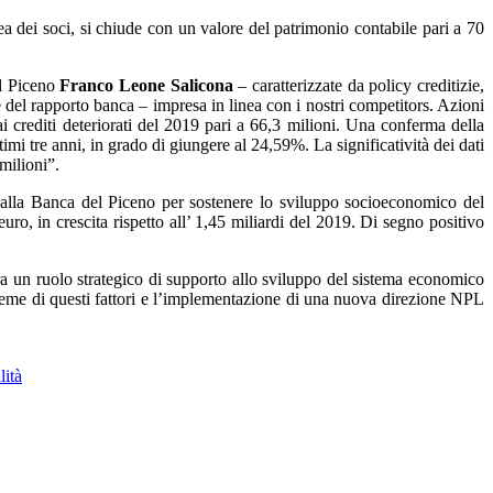
lea dei soci, si chiude con un valore del patrimonio contabile pari a 70
el Piceno
Franco Leone Salicona
– caratterizzate da policy creditizie,
ne del rapporto banca – impresa in linea con i nostri competitors. Azioni
i crediti deteriorati del 2019 pari a 66,3 milioni. Una conferma della
imi tre anni, in grado di giungere al 24,59%. La significatività dei dati
milioni”.
 dalla Banca del Piceno per sostenere lo sviluppo socioeconomico del
 euro, in crescita rispetto all’ 1,45 miliardi del 2019. Di segno positivo
pra un ruolo strategico di supporto allo sviluppo del sistema economico
insieme di questi fattori e l’implementazione di una nuova direzione NPL
lità