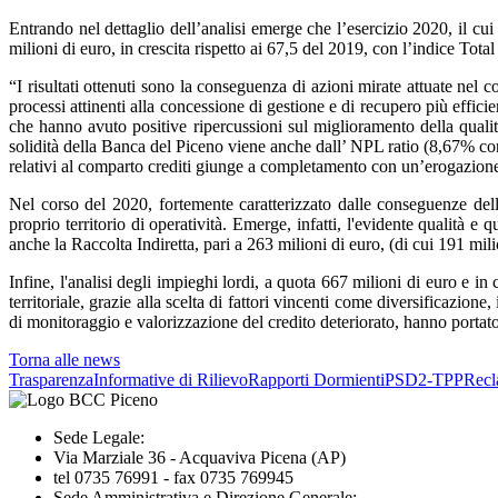
Entrando nel dettaglio dell’analisi emerge che l’esercizio 2020, il cui
milioni di euro, in crescita rispetto ai 67,5 del 2019, con l’indice Tot
“I risultati ottenuti sono la conseguenza di azioni mirate attuate nel 
processi attinenti alla concessione di gestione e di recupero più effici
che hanno avuto positive ripercussioni sul miglioramento della qualit
solidità della Banca del Piceno viene anche dall’ NPL ratio (8,67% contr
relativi al comparto crediti giunge a completamento con un’erogazione 
Nel corso del 2020, fortemente caratterizzato dalle conseguenze del
proprio territorio di operatività. Emerge, infatti, l'evidente qualità e 
anche la Raccolta Indiretta, pari a 263 milioni di euro, (di cui 191 mi
Infine, l'analisi degli impieghi lordi, a quota 667 milioni di euro e 
territoriale, grazie alla scelta di fattori vincenti come diversificazi
di monitoraggio e valorizzazione del credito deteriorato, hanno portat
Torna alle news
Trasparenza
Informative di Rilievo
Rapporti Dormienti
PSD2-TPP
Recl
Sede Legale:
Via Marziale 36 - Acquaviva Picena (AP)
tel 0735 76991 - fax 0735 769945
Sede Amministrativa e Direzione Generale: