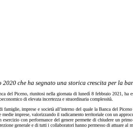
o 2020 che ha segnato una storica crescita per la ba
 Piceno, riunitosi nella giornata di lunedì 8 febbraio 2021, ha esami
cioeconomico di elevata incertezza e straordinaria complessità.
i famiglie, imprese e società all’interno del quale la Banca del Piceno op
le e medie imprese, valorizzando il radicamento territoriale con un appro
un esercizio con performance del genere permette di chiudere un primo a
irezione generale e di tutti i collaboratori hanno permesso di attuare al 