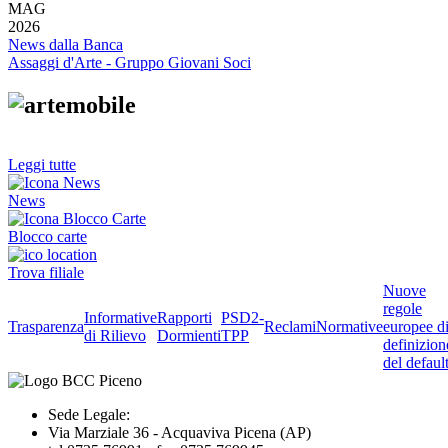
MAG
2026
News dalla Banca
Assaggi d'Arte - Gruppo Giovani Soci
Leggi tutte
News
Blocco carte
Trova filiale
Nuove
regole
Informative
Rapporti
PSD2-
Trasparenza
Reclami
Normative
europee d
di Rilievo
Dormienti
TPP
definizion
del defaul
Sede Legale:
Via Marziale 36 - Acquaviva Picena (AP)