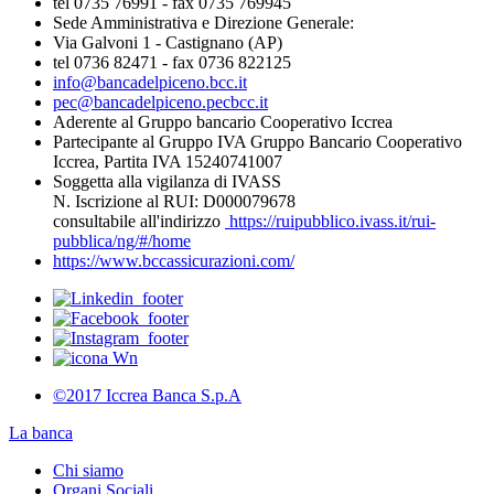
tel 0735 76991 - fax 0735 769945
Sede Amministrativa e Direzione Generale:
Via Galvoni 1 - Castignano (AP)
tel 0736 82471 - fax 0736 822125
info@bancadelpiceno.bcc.it
pec@bancadelpiceno.pecbcc.it
Aderente al Gruppo bancario Cooperativo Iccrea
Partecipante al Gruppo IVA Gruppo Bancario Cooperativo
Iccrea, Partita IVA 15240741007
Soggetta alla vigilanza di IVASS
N. Iscrizione al RUI: D000079678
consultabile all'indirizzo
https://ruipubblico.ivass.it/rui-
pubblica/ng/#/home
https://www.bccassicurazioni.com/
©2017 Iccrea Banca S.p.A
La banca
Chi siamo
Organi Sociali