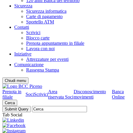
120 anni Banca del territorio
Sicurezza
Sicurezza informatica
Carte di pagamento
Sportello ATM
Contatti
Scrivici
Blocco carte
Prenota appuntamento in filiale
Lavora con noi
Iniziative
Attrezzature per eventi
Comunicazione
Rassegna Stampa
Chiudi menu
Prenota in
Area
Disconoscimento
Banca
Soci
Scrivici
filiale
riservata Soci
movimenti
Online
Cerca
Tab Social