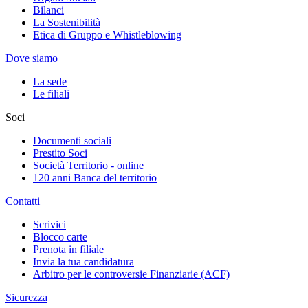
Bilanci
La Sostenibilità
Etica di Gruppo e Whistleblowing
Dove siamo
La sede
Le filiali
Soci
Documenti sociali
Prestito Soci
Società Territorio - online
120 anni Banca del territorio
Contatti
Scrivici
Blocco carte
Prenota in filiale
Invia la tua candidatura
Arbitro per le controversie Finanziarie (ACF)
Sicurezza